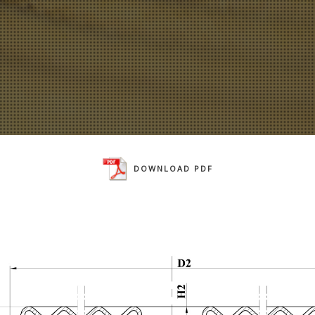
DOWNLOAD PDF