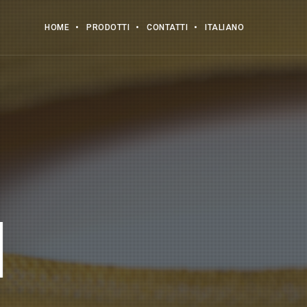
HOME
PRODOTTI
CONTATTI
ITALIANO
1