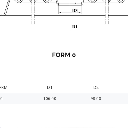
FORM 0
ORM
D1
D2
0
106.00
98.00