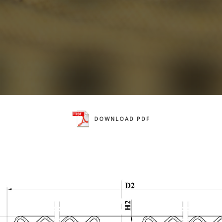
DOWNLOAD PDF