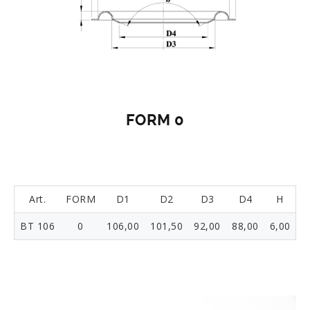
FORM 0
Art.
FORM
D1
D2
D3
D4
H
BT 106
0
106,00
101,50
92,00
88,00
6,00